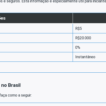
os e seguros. Esta informação é especialmente útil para inicia
ões
R$5
R$20.000
0%
Instantâneo
no Brasil
faça como a seguir: