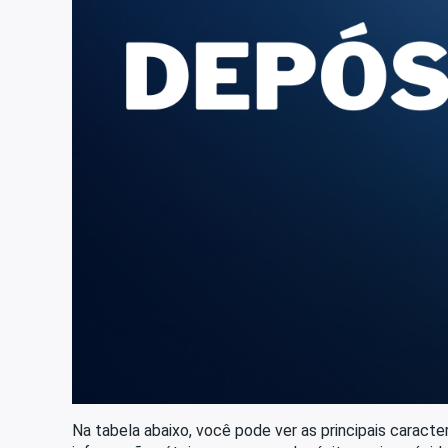
Na tabela abaixo, você pode ver as principais caract