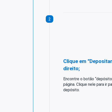
2
Clique em “Depositar
direito;
Encontre o botão “depósito”
página. Clique nele para ir
depósito.