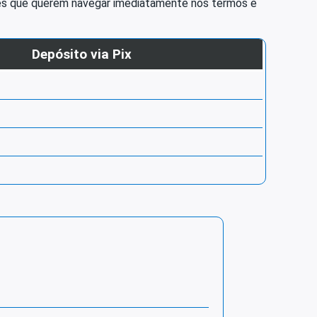
ntes que querem navegar imediatamente nos termos e
Depósito via Pix