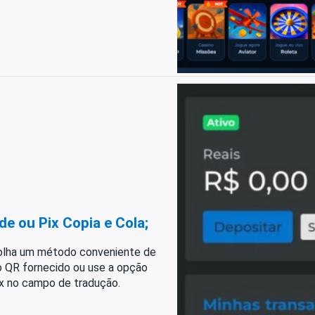
e ou Pix Copia e Cola;
colha um método conveniente de
o QR fornecido ou use a opção
ix no campo de tradução.