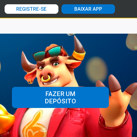
REGISTRE-SE
BAIXAR APP
FAZER UM
DEPÓSITO