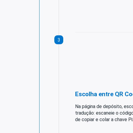
3
Escolha entre QR Cod
Na página de depósito, es
tradução: escaneie o códig
de copiar e colar a chave P