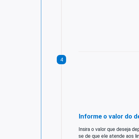
4
Informe o valor do d
Insira o valor que deseja de
se de que ele atende aos l